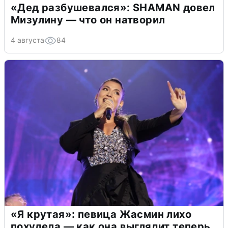
«Дед разбушевался»: SHAMAN довел
Мизулину — что он натворил
4 августа
84
«Я крутая»: певица Жасмин лихо
похудела — как она выглядит теперь