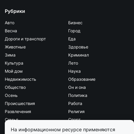
Рубрики
Авто
Бизнес
Весна
Город
Дороги и транспорт
Еда
Животные
Здоровье
Зима
Криминал
Культура
Лето
Мой дом
Наука
Недвижимость
Образование
Общество
Он и она
Осень
Политика
Происшествия
Работа
Развлечения
Религия
Семья
Спорт
Стиль и красота
Страна и мир
На информационном ресурсе применяются