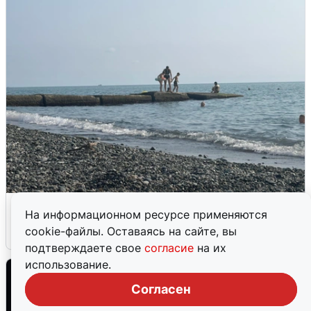
Сирены в Сочи: новая угроза БПЛА
На информационном ресурсе применяются
cookie-файлы. Оставаясь на сайте, вы
6 августа
0
подтверждаете свое
согласие
на их
использование.
Согласен