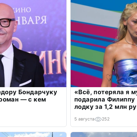
едору Бондарчуку
«Всё, потеряла я 
роман — с кем
подарила Филиппу
лодку за 1,2 млн р
5 августа
252