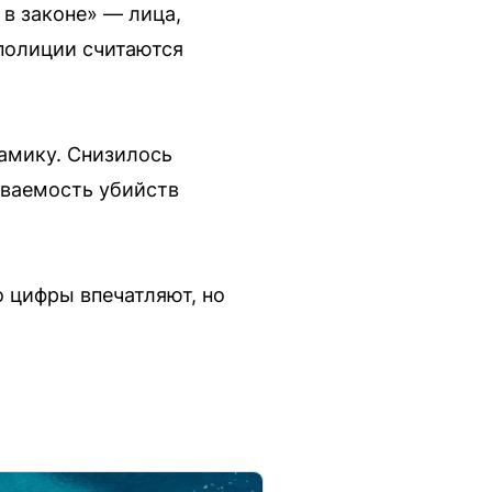
в законе» — лица,
полиции считаются
амику. Снизилось
ываемость убийств
о цифры впечатляют, но