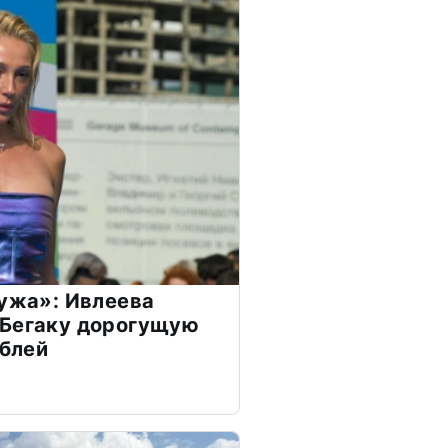
мужа»: Ивлеева
 Бегаку дорогущую
ублей