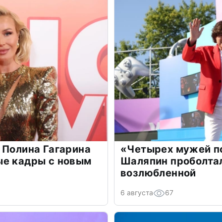
 Полина Гагарина
«Четырех мужей п
ые кадры с новым
Шаляпин проболтал
возлюбленной
6 августа
67