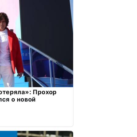
отеряла»: Прохор
ся о новой