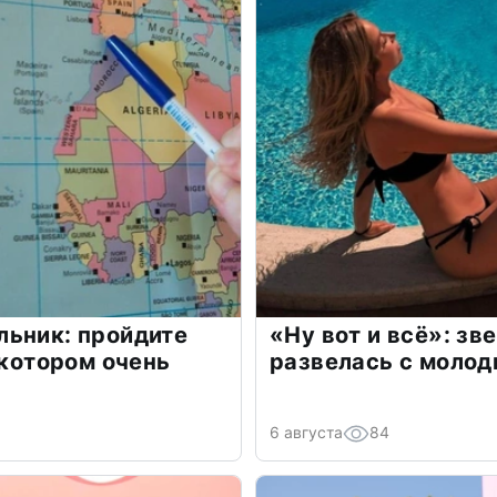
льник: пройдите
«Ну вот и всё»: з
 котором очень
развелась с моло
6 августа
84