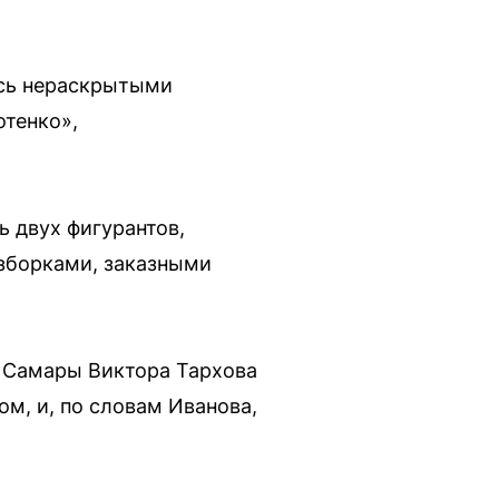
ись нераскрытыми
отенко»,
 двух фигурантов,
зборками, заказными
а Самары Виктора Тархова
ом, и, по словам Иванова,