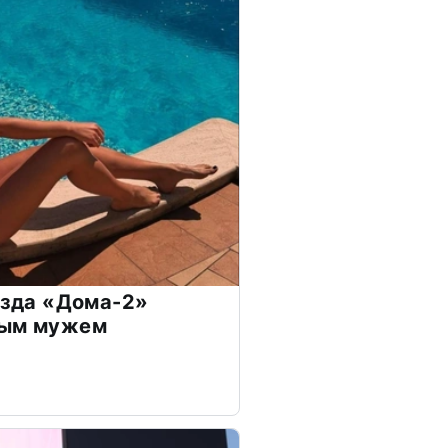
везда «Дома-2»
дым мужем