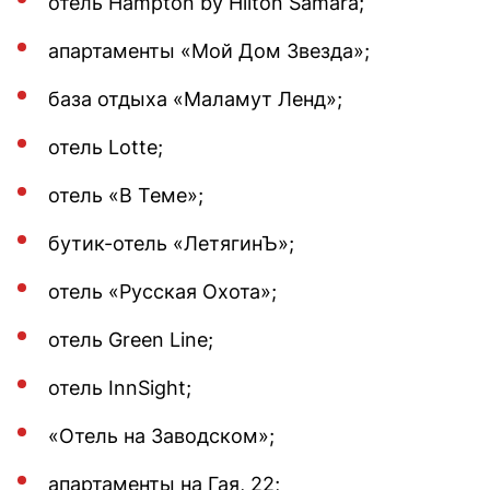
отель Hampton by Hilton Samara;
апартаменты «Мой Дом Звезда»;
база отдыха «Маламут Ленд»;
отель Lotte;
отель «В Теме»;
бутик-отель «ЛетягинЪ»;
отель «Русская Охота»;
отель Green Line;
отель InnSight;
«Отель на Заводском»;
апартаменты на Гая, 22;