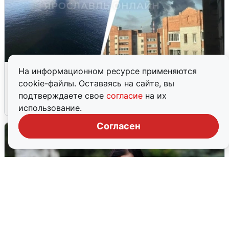
Ночная атака БПЛА на Ярославль:
На информационном ресурсе применяются
попадания и последствия
cookie-файлы. Оставаясь на сайте, вы
подтверждаете свое
согласие
на их
6 августа
0
использование.
Согласен