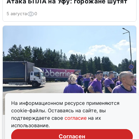
Атака БПЛА на Уфу: горожане шутят
5 августа
0
На информационном ресурсе применяются
cookie-файлы. Оставаясь на сайте, вы
подтверждаете свое
согласие
на их
Склад Wildberries в Екатеринбурге
использование.
эвакуировали из-за БПЛА
Согласен