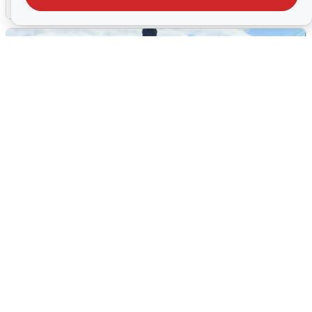
5 августа
0
У соседей пожар и сбои: что было при
режиме БПЛА в Прикамье
5 августа
0