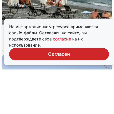
На информационном ресурсе применяются
Жители и туристы Сочи рассказали
cookie-файлы. Оставаясь на сайте, вы
об атаке БПЛА 5 августа
подтверждаете свое
согласие
на их
использование.
5 августа
0
Согласен