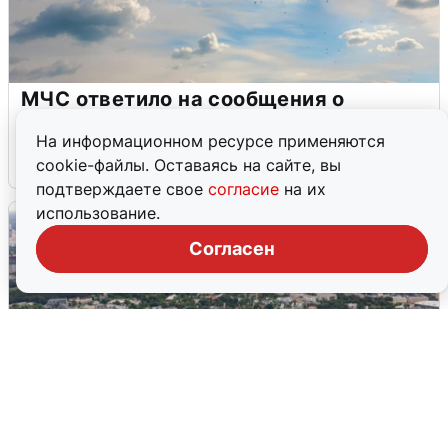
МЧС ответило на сообщения о
грохоте в Москве
На информационном ресурсе применяются
7 августа
0
cookie-файлы. Оставаясь на сайте, вы
подтверждаете свое
согласие
на их
использование.
Согласен