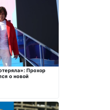
отеряла»: Прохор
ся о новой