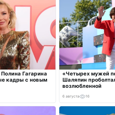
 Полина Гагарина
«Четырех мужей п
ые кадры с новым
Шаляпин проболтал
возлюбленной
6 августа
16