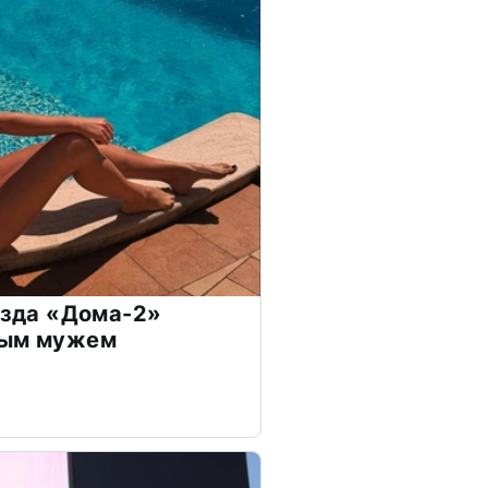
везда «Дома-2»
дым мужем