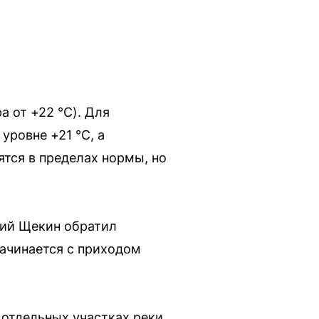
а от +22 °C). Для
уровне +21 °C, а
ятся в пределах нормы, но
ний Щекин обратил
начинается с приходом
 отдельных участках реки