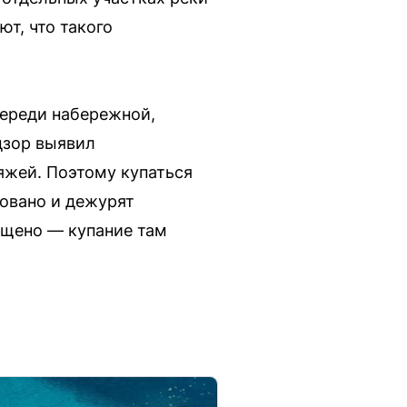
т, что такого
череди набережной,
дзор выявил
яжей. Поэтому купаться
довано и дежурят
ищено — купание там