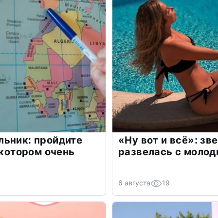
льник: пройдите
«Ну вот и всё»: з
 котором очень
развелась с моло
6 августа
19