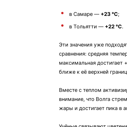
в Самаре —
+23 °C
;
в Тольятти —
+22 °C
.
Эти значения уже подходят
сравнения: средняя темпер
максимальная достигает +
ближе к её верхней границ
Вместе с теплом активизи
внимание, что Волга стре
жары и достигает пика в а
Учёные связывают цветени