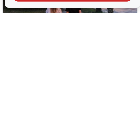
Опубликована карта отключений
воды в Воронеже
6 августа
0