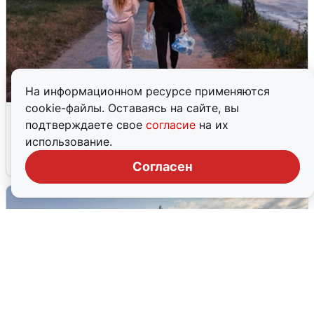
На информационном ресурсе применяются
cookie-файлы. Оставаясь на сайте, вы
Опубликована карта отключений
подтверждаете свое
согласие
на их
воды в Воронеже
использование.
6 августа
0
Согласен