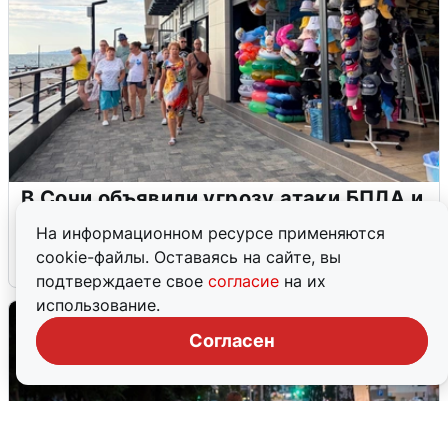
В Сочи объявили угрозу атаки БПЛА и
закрыли пляжи
На информационном ресурсе применяются
cookie-файлы. Оставаясь на сайте, вы
6 августа
0
подтверждаете свое
согласие
на их
использование.
Согласен