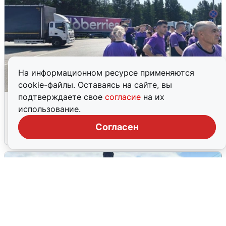
На информационном ресурсе применяются
cookie-файлы. Оставаясь на сайте, вы
подтверждаете свое
согласие
на их
Склад Wildberries в Екатеринбурге
использование.
эвакуировали из-за БПЛА
Согласен
5 августа
0