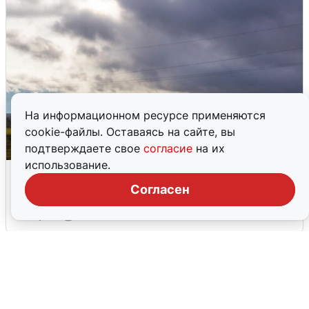
На информационном ресурсе применяются
cookie-файлы. Оставаясь на сайте, вы
подтверждаете свое
согласие
на их
использование.
Над ХМАО впервые сбили
беспилотники
Согласен
3 августа
0