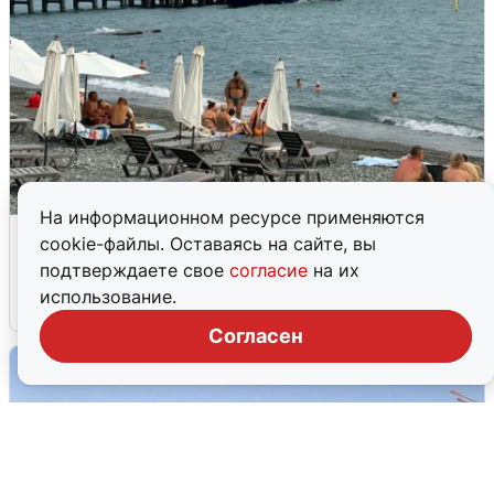
На информационном ресурсе применяются
Жители и туристы Сочи рассказали
cookie-файлы. Оставаясь на сайте, вы
об атаке БПЛА 5 августа
подтверждаете свое
согласие
на их
использование.
5 августа
0
Согласен