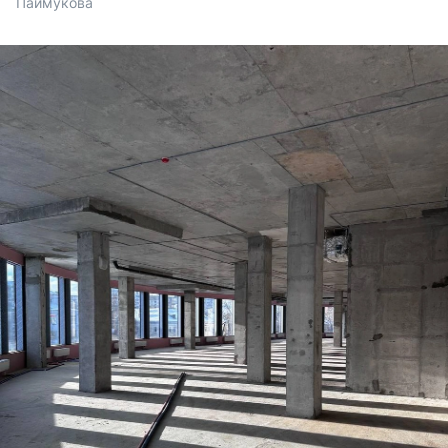
Паймукова 