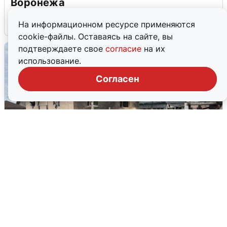
Воронежа
8 августа
0
На информационном ресурсе применяются
cookie-файлы. Оставаясь на сайте, вы
подтверждаете свое
согласие
на их
использование.
Согласен
Жители Чехова просят помощи после
атаки дронов