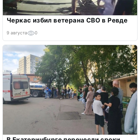
Черкас избил ветерана СВО в Ревде
9 августа
0
В Екатеринбурге перенесли сроки