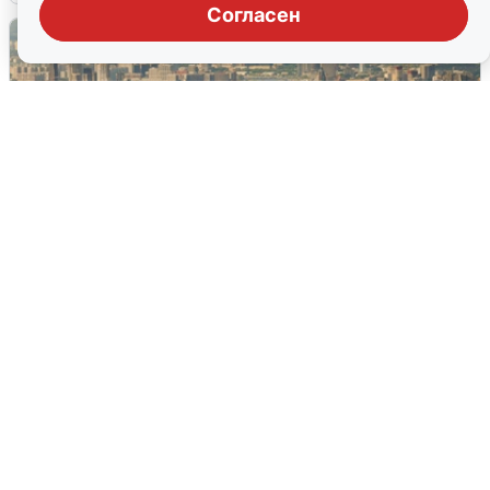
Согласен
Москвичи услышали грохот в небе:
подробности
7 августа
0