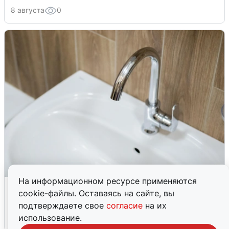
8 августа
0
На информационном ресурсе применяются
В Архангельске перенесли сроки
cookie-файлы. Оставаясь на сайте, вы
подключения горячей воды
подтверждаете свое
согласие
на их
использование.
7 августа
0