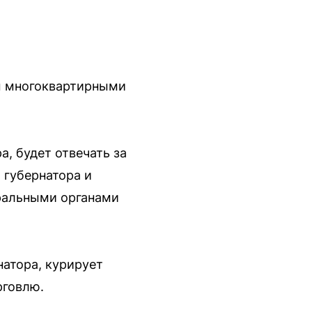
м многоквартирными
, будет отвечать за
 губернатора и
еральными органами
атора, курирует
рговлю.