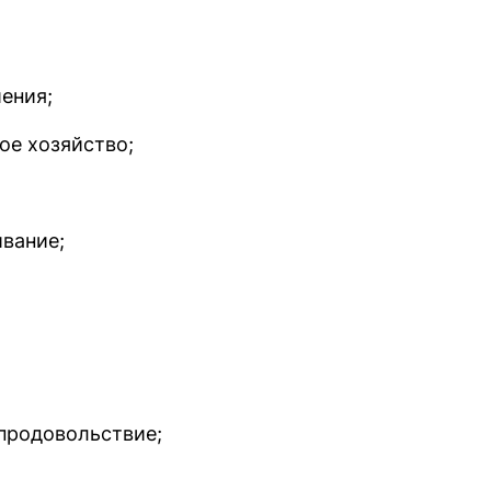
ения;
е хозяйство;
вание;
 продовольствие;