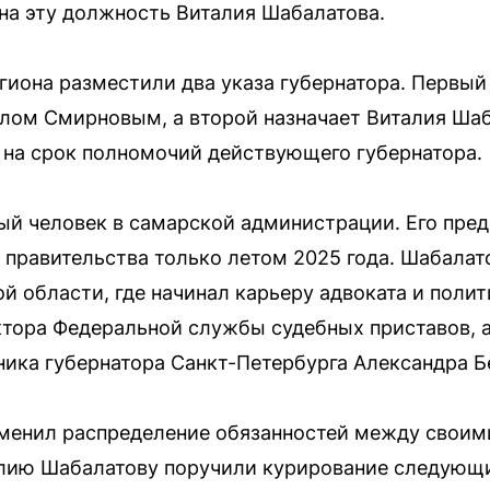
 на эту должность Виталия Шабалатова.
егиона разместили два указа губернатора. Первый
илом Смирновым, а второй назначает Виталия Ша
 на срок полномочий действующего губернатора.
й человек в самарской администрации. Его пред
 правительства только летом 2025 года. Шабалат
й области, где начинал карьеру адвоката и полит
тора Федеральной службы судебных приставов, а 
ика губернатора Санкт-Петербурга Александра Б
зменил распределение обязанностей между своим
алию Шабалатову поручили курирование следующи