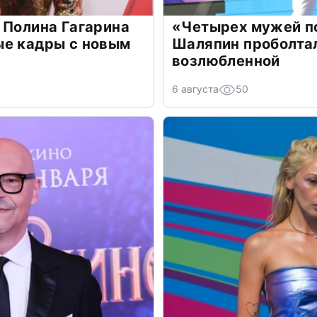
 Полина Гагарина
«Четырех мужей п
ые кадры с новым
Шаляпин проболтал
возлюбленной
6 августа
50