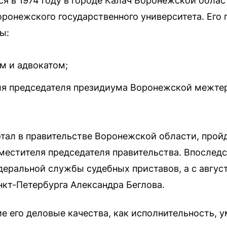
я в 1974 году в городе Калач Воронежской облас
ронежского государственного университета. Его
ы:
м и адвокатом;
ля председателя президиума Воронежской межте
ботал в правительстве Воронежской области, прой
аместителя председателя правительства. Впослед
еральной службы судебных приставов, а с август
нкт-Петербурга Александра Беглова.
ие его деловые качества, как исполнительность, 