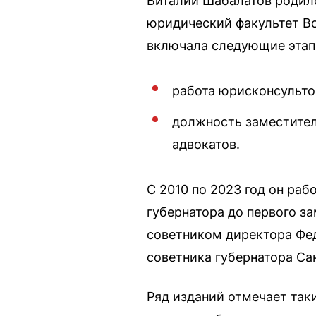
Виталий Шабалатов родилс
юридический факультет Во
включала следующие этап
работа юрисконсульто
должность заместите
адвокатов.
С 2010 по 2023 год он ра
губернатора до первого з
советником директора Фед
советника губернатора Са
Ряд изданий отмечает так