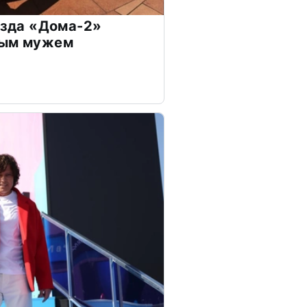
везда «Дома-2»
дым мужем