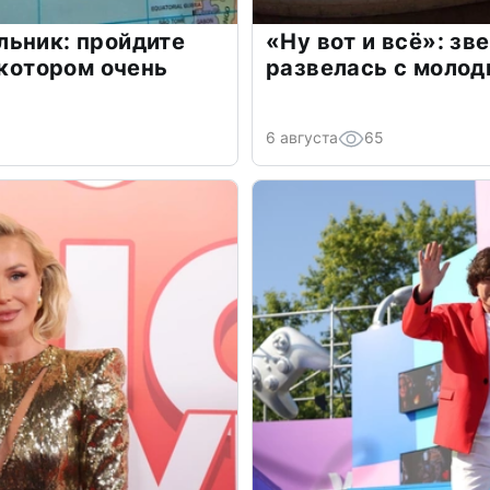
льник: пройдите
«Ну вот и всё»: з
 котором очень
развелась с моло
6 августа
65