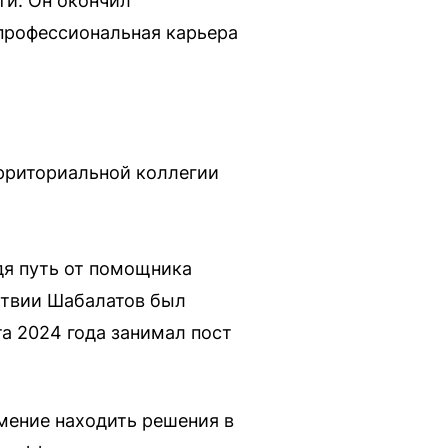
ти. Он окончил
 профессиональная карьера
рриториальной коллегии
дя путь от помощника
ствии Шабалатов был
а 2024 года занимал пост
умение находить решения в