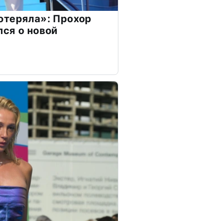
отеряла»: Прохор
ся о новой