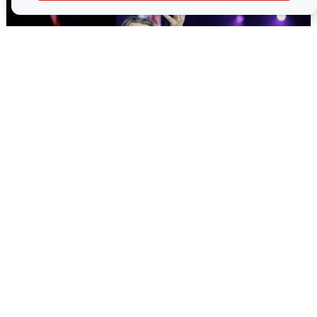
«15 секунд Раммштайна»: концерт
«Ленинграда» в Волгограде
2 августа
0
Екатеринбург ушел под воду: выпало
41% месячной нормы