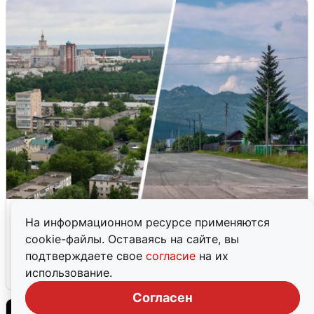
«Продолжайте жить обычной
На информационном ресурсе применяются
жизнью»: беспилотная опасность
cookie-файлы. Оставаясь на сайте, вы
Прикамья
подтверждаете свое
согласие
на их
использование.
2 августа
0
Согласен