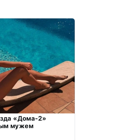
везда «Дома-2»
дым мужем