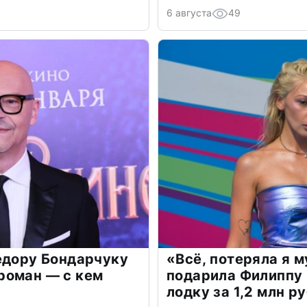
6 августа
49
едору Бондарчуку
«Всё, потеряла я 
роман — с кем
подарила Филиппу
лодку за 1,2 млн р