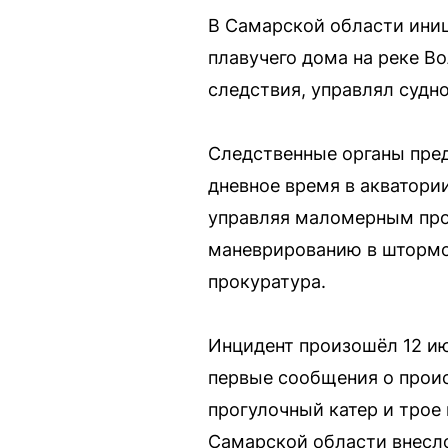
В Самарской области иниц
плавучего дома на реке В
следствия, управлял судн
Следственные органы пред
дневное время в акватори
управляя маломерным про
маневрированию в штормо
прокуратура.
Инцидент произошёл 12 ию
первые сообщения о проис
прогулочный катер и трое
Самарской области внесло