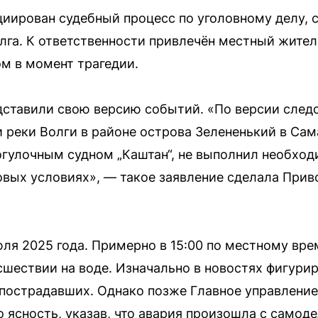
иирован судебный процесс по уголовному делу, 
олга. К ответственности привлечён местный жител
ом в момент трагедии.
ставили свою версию событий. «По версии следст
и реки Волги в районе острова Зелененький в Са
гулочным судном „Каштан“, не выполнил необход
вых условиях», — такое заявление сделала Прив
ля 2025 года. Примерно в 15:00 по местному вре
шествии на воде. Изначально в новостях фигури
 пострадавших. Однако позже Главное управлени
 ясность, указав, что авария произошла с само