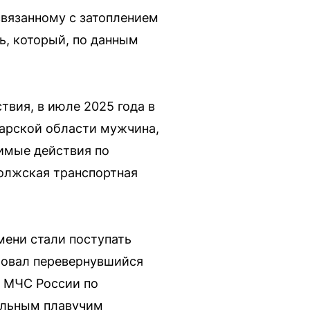
связанному с затоплением
ь, который, по данным
вия, в июле 2025 года в
марской области мужчина,
имые действия по
олжская транспортная
мени стали поступать
ровал перевернувшийся
е МЧС России по
дельным плавучим