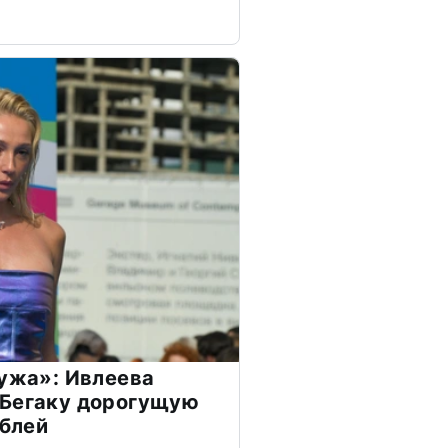
мужа»: Ивлеева
 Бегаку дорогущую
ублей