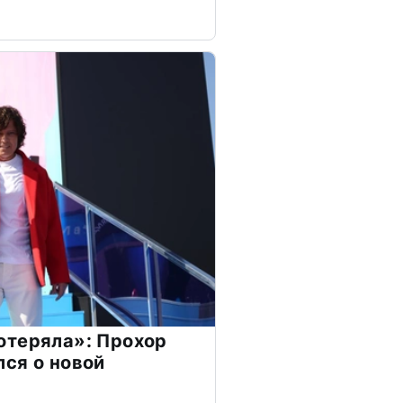
отеряла»: Прохор
ся о новой