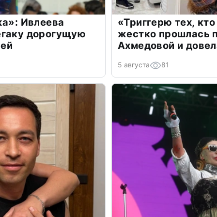
жа»: Ивлеева
«Триггерю тех, кто
егаку дорогущую
жестко прошлась п
лей
Ахмедовой и довел
5 августа
81