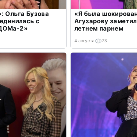
: Ольга Бузова
«Я была шокирова
оединилась с
Агузарову заметил
«ДОМа-2»
летнем парнем
4 августа
73