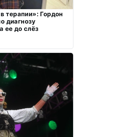
 в терапии»: Гордон
о диагнозу
а ее до слёз