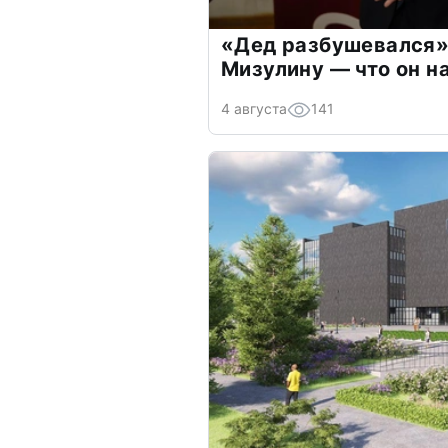
«Дед разбушевался»
Мизулину — что он н
4 августа
141