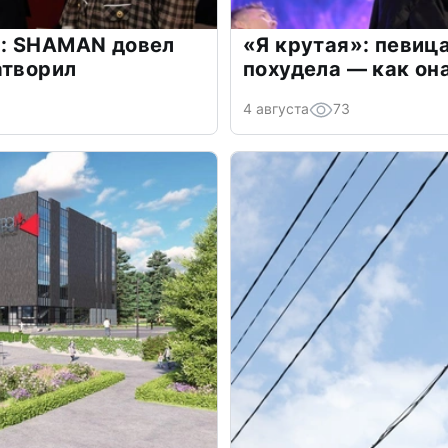
: SHAMAN довел
«Я крутая»: певиц
атворил
похудела — как он
4 августа
73