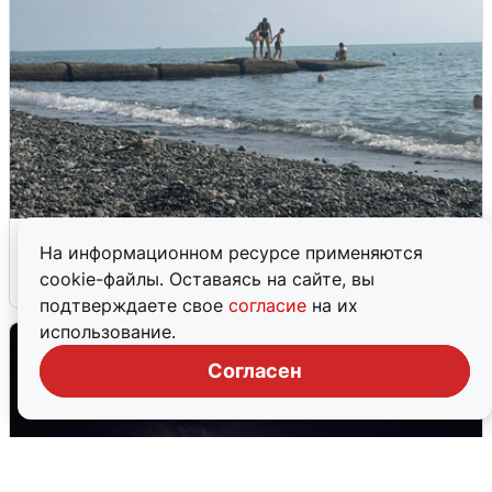
Сирены в Сочи: новая угроза БПЛА
На информационном ресурсе применяются
cookie-файлы. Оставаясь на сайте, вы
6 августа
0
подтверждаете свое
согласие
на их
использование.
Согласен