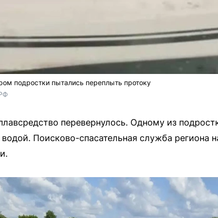
ором подростки пытались переплыть протоку
РФ
плавсредство перевернулось. Одному из подрост
д водой. Поисково-спасательная служба региона н
и.