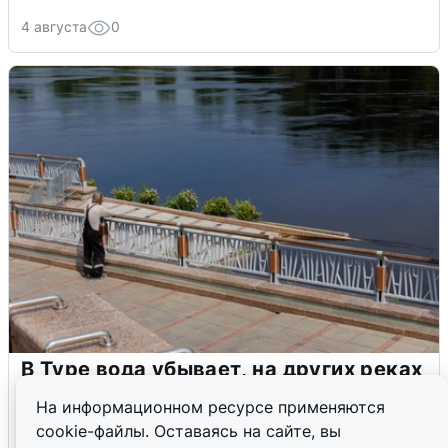
4 августа
0
В Туре вода убывает, на других реках
области прибывает
На информационном ресурсе применяются
cookie-файлы. Оставаясь на сайте, вы
4 августа
0