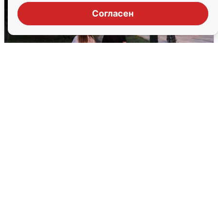
Согласен
Опубликована карта отключений
воды в Воронеже
6 августа
0