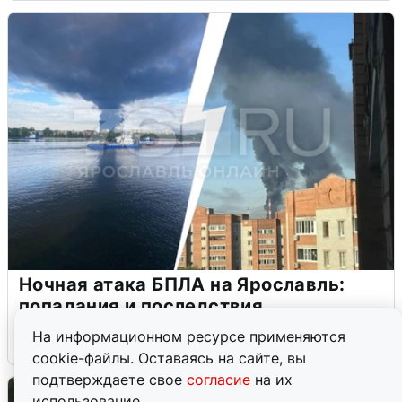
Ночная атака БПЛА на Ярославль:
попадания и последствия
На информационном ресурсе применяются
6 августа
0
cookie-файлы. Оставаясь на сайте, вы
подтверждаете свое
согласие
на их
использование.