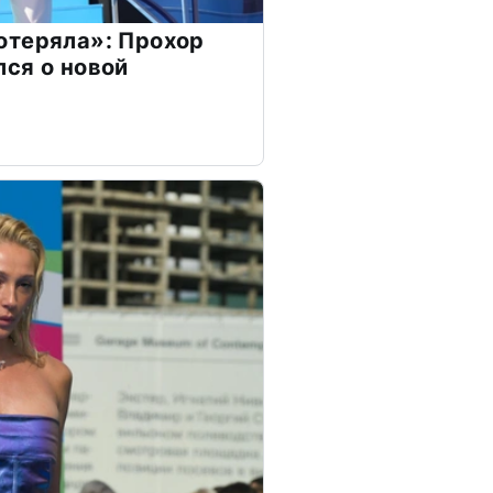
отеряла»: Прохор
ся о новой