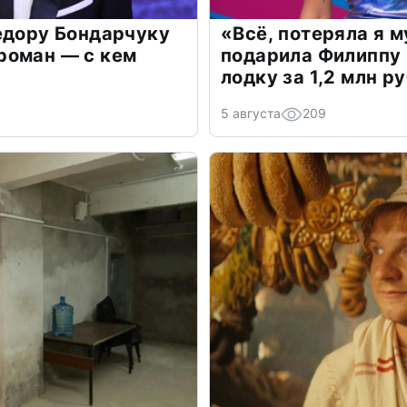
едору Бондарчуку
«Всё, потеряла я 
роман — с кем
подарила Филиппу
лодку за 1,2 млн р
5 августа
209