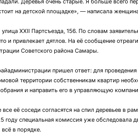
падали. Деревья очень старые. Я больше всего п
стоит на детской площадке», — написала женщина
 улица XXII Партсъезда, 156. По словам заявитель
что и привлекает дятлов. На её сообщение отреаг
трации Советского района Самары.
райадминистрации пришел ответ: для проведения
домовой территории собственникам квартир необ
собрания и направить его в управляющую компан
 все её соседи согласятся на спил деревьев в ра
25 году специальная комиссия уже обследовала дв
всё в порядке.