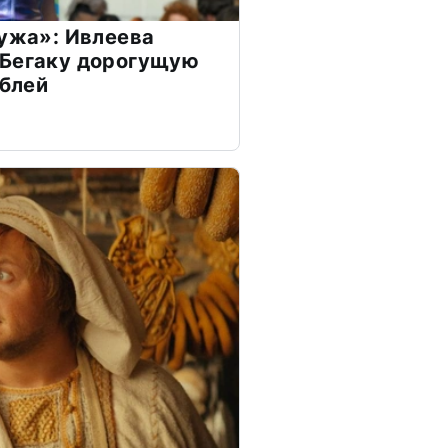
мужа»: Ивлеева
 Бегаку дорогущую
ублей