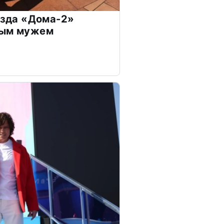
везда «Дома-2»
дым мужем