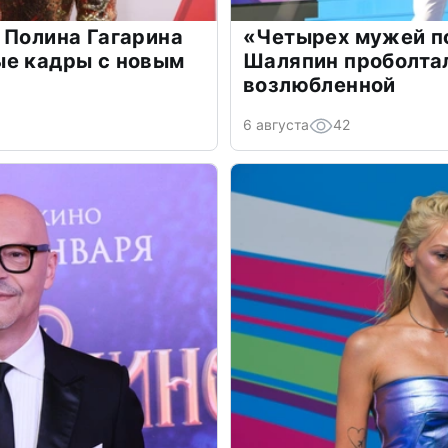
 Полина Гагарина
«Четырех мужей п
ые кадры с новым
Шаляпин проболтал
возлюбленной
6 августа
42