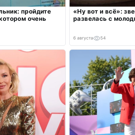
льник: пройдите
«Ну вот и всё»: з
 котором очень
развелась с моло
6 августа
54