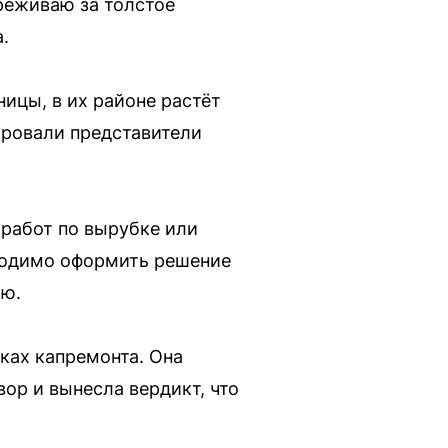
ереживаю за толстое
.
ницы, в их районе растёт
ировали представители
 работ по вырубке или
ходимо оформить решение
ию.
мках капремонта. Она
ор и вынесла вердикт, что