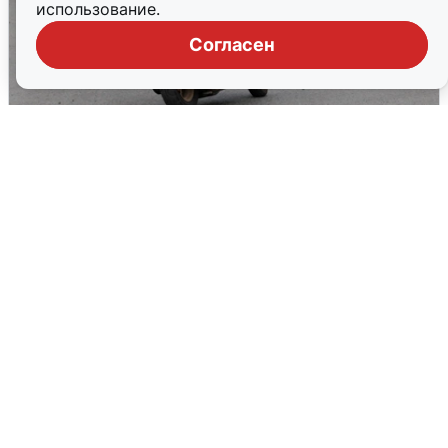
использование.
Согласен
Тюменцам бесплатно подвезут воду:
адреса и график
3 августа
0