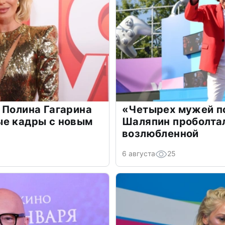
 Полина Гагарина
«Четырех мужей п
ые кадры с новым
Шаляпин проболтал
возлюбленной
6 августа
25