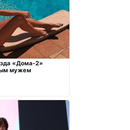
везда «Дома-2»
дым мужем