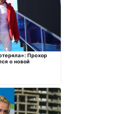
отеряла»: Прохор
ся о новой