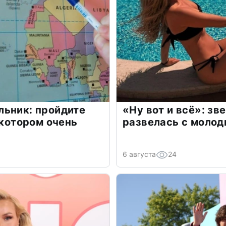
льник: пройдите
«Ну вот и всё»: з
 котором очень
развелась с моло
6 августа
24