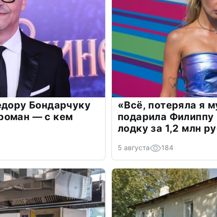
едору Бондарчуку
«Всё, потеряла я 
роман — с кем
подарила Филиппу
лодку за 1,2 млн р
5 августа
184