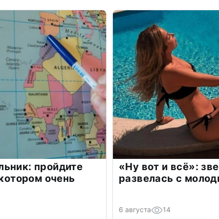
льник: пройдите
«Ну вот и всё»: з
 котором очень
развелась с моло
6 августа
14