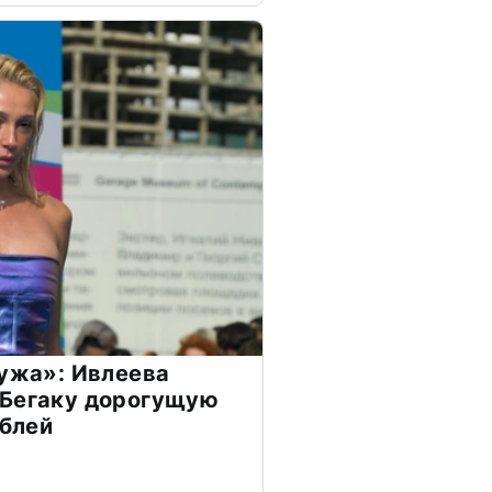
мужа»: Ивлеева
 Бегаку дорогущую
ублей