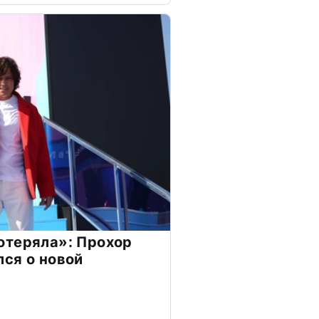
отеряла»: Прохор
ся о новой