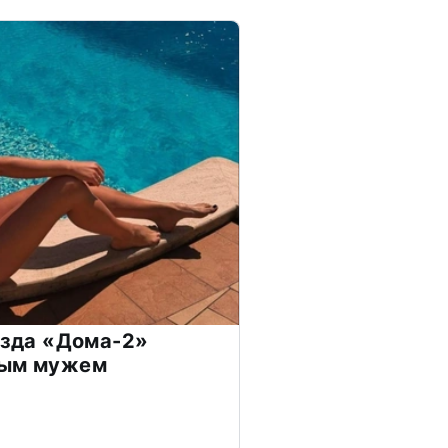
везда «Дома-2»
дым мужем