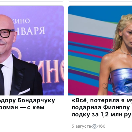
едору Бондарчуку
«Всё, потеряла я 
роман — с кем
подарила Филиппу
лодку за 1,2 млн р
5 августа
166