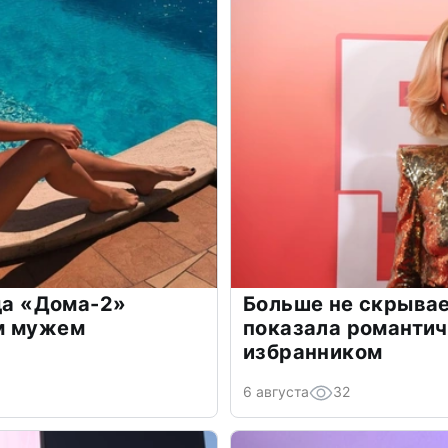
зда «Дома-2»
Больше не скрывае
м мужем
показала романти
избранником
6 августа
32