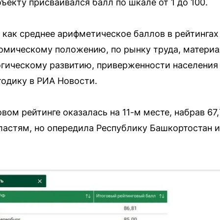
ъекту присваивался балл по шкале от 1 до 100.
 как среднее арифметическое баллов в рейтингах
номическому положению, по рынку труда, матери
огическому развитию, приверженности населения
одику в РИА Новости.
вом рейтинге оказалась на 11-м месте, набрав 67
ластям, но опередила Республику Башкортостан 