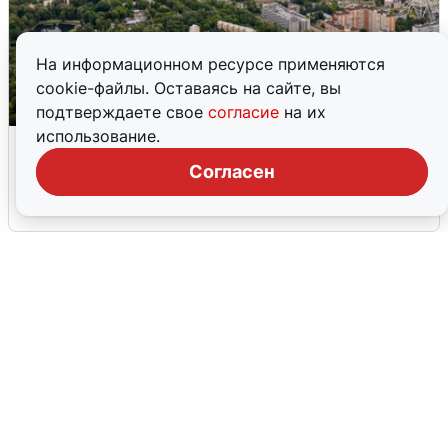
На информационном ресурсе применяются
cookie-файлы. Оставаясь на сайте, вы
подтверждаете свое
согласие
на их
использование.
Москвичи услышали грохот, похожий
на взрыв
Согласен
7 августа
0