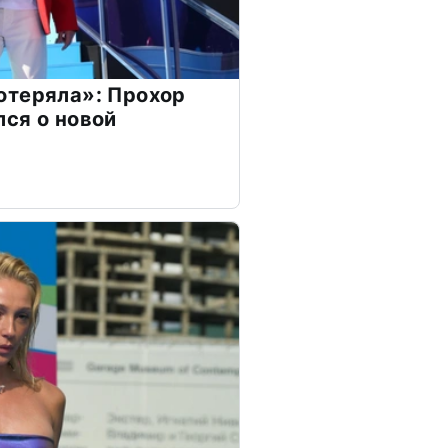
отеряла»: Прохор
ся о новой