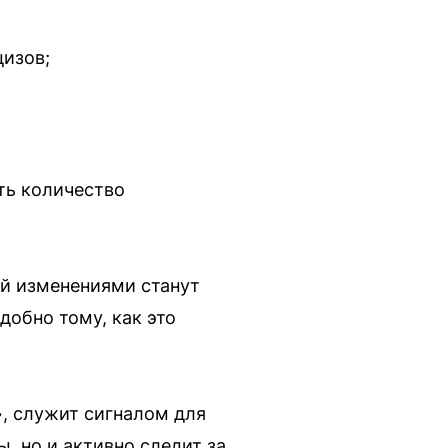
цизов;
ить количество
ей изменениями станут
добно тому, как это
, служит сигналом для
, но и активно следит за