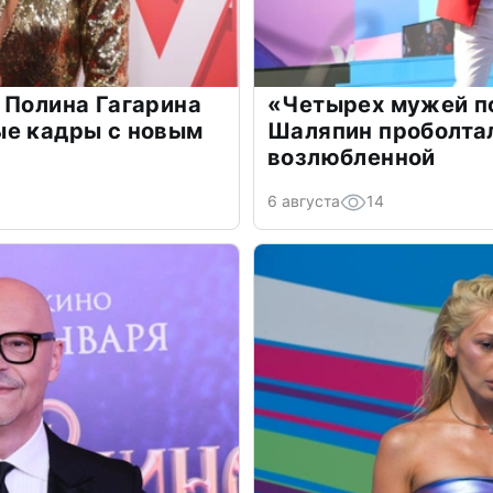
 Полина Гагарина
«Четырех мужей п
ые кадры с новым
Шаляпин проболтал
возлюбленной
6 августа
14