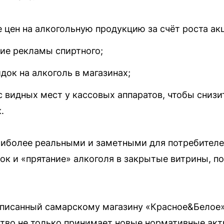
 цен на алкогольную продукцию за счёт роста ак
ие рекламы спиртного;
ок на алкоголь в магазинах;
с видных мест у кассовых аппаратов, чтобы сниз
.
аиболее реальными и заметными для потребител
к и «прятание» алкоголя в закрытые витрины, по
ыписанный самарскому магазину «Красное&Белое»
ство не только принимает новые нормативные акты