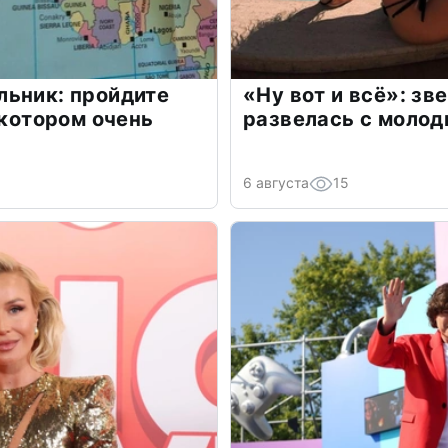
льник: пройдите
«Ну вот и всё»: з
 котором очень
развелась с моло
6 августа
15