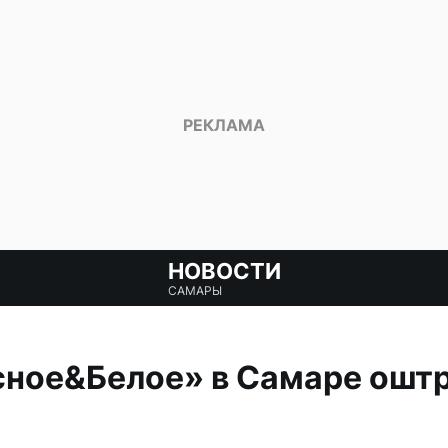
НОВОСТИ
САМАРЫ
сное&Белое» в Самаре ошт