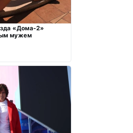
везда «Дома-2»
дым мужем