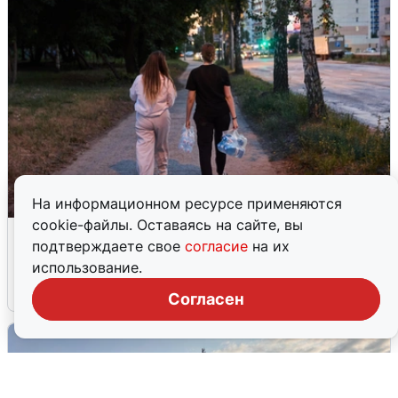
На информационном ресурсе применяются
cookie-файлы. Оставаясь на сайте, вы
Опубликована карта отключений
подтверждаете свое
согласие
на их
воды в Воронеже
использование.
6 августа
0
Согласен