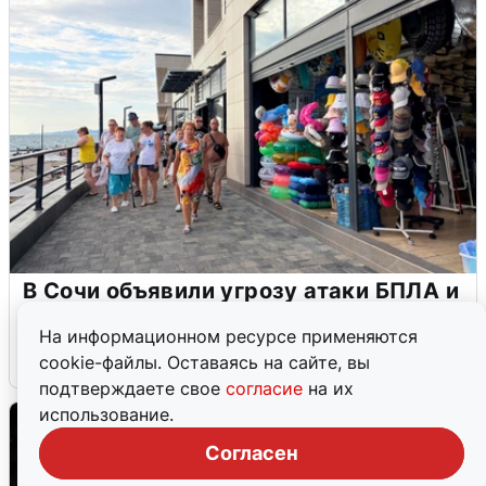
В Сочи объявили угрозу атаки БПЛА и
закрыли пляжи
На информационном ресурсе применяются
6 августа
0
cookie-файлы. Оставаясь на сайте, вы
подтверждаете свое
согласие
на их
использование.
Согласен