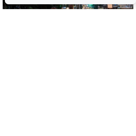
Опубликована карта отключений
воды в Воронеже
6 августа
0