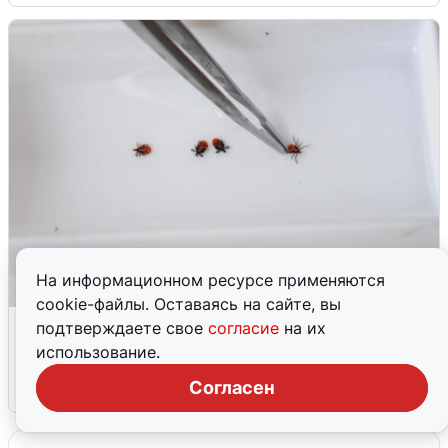
На информационном ресурсе применяются
cookie-файлы. Оставаясь на сайте, вы
В Самарской области клещи
подтверждаете свое
согласие
на их
покусали более 1 000 детей
использование.
Согласен
6 августа
0