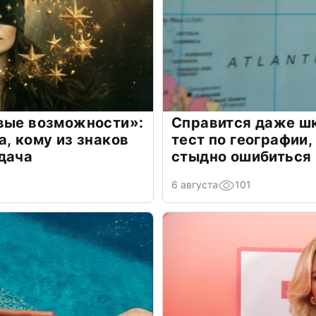
овые возможности»:
Справится даже шк
а, кому из знаков
тест по географии,
дача
стыдно ошибиться
6 августа
101