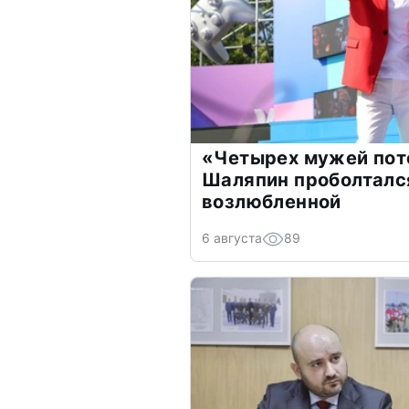
«Четырех мужей пот
Шаляпин проболтался
возлюбленной
6 августа
89