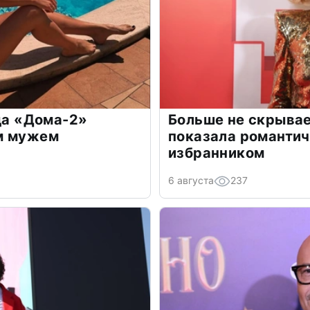
зда «Дома-2»
Больше не скрывае
м мужем
показала романти
избранником
6 августа
237