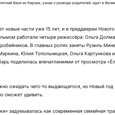
етний Ваня из Кирова, узнав о разводе родителей, едет в Вели
т новые части уже 15 лет, и в преддверии Нового
ильмом работали четыре режиссёра: Ольга Долма
робейников. В главных ролях заняты Рузиль Мине
аркина, Юлия Топольницкая, Ольга Картункова 
барь поделилась впечатлениями от просмотра «Ё
жно ожидать чего-то выдающегося, но Новый год 
о сможет удивить.
лки» задумывалась как современная семейная тра