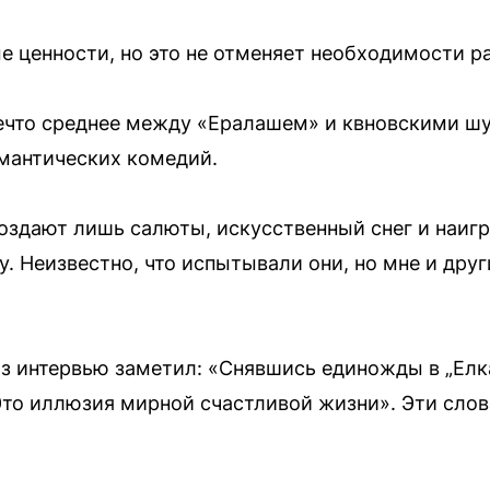
ые ценности, но это не отменяет необходимости р
нечто среднее между «Ералашем» и квновскими ш
мантических комедий.
здают лишь салюты, искусственный снег и наигр
. Неизвестно, что испытывали они, но мне и дру
з интервью заметил: «Снявшись единожды в „Елк
Это иллюзия мирной счастливой жизни». Эти слова