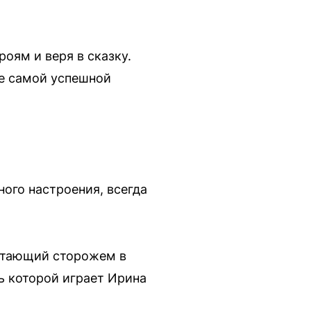
оям и веря в сказку.
же самой успешной
ого настроения, всегда
ботающий сторожем в
ь которой играет Ирина