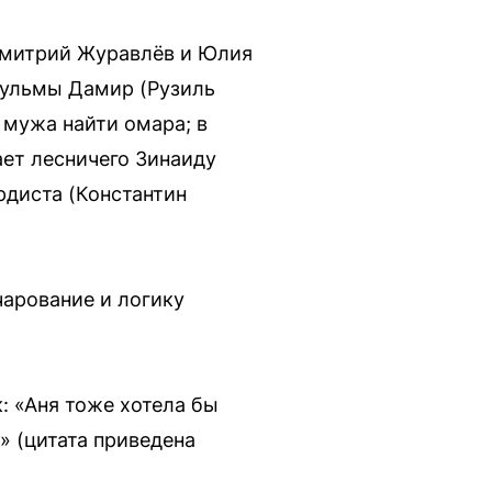
Дмитрий Журавлёв и Юлия
гульмы Дамир (Рузиль
 мужа найти омара; в
ает лесничего Зинаиду
рдиста (Константин
чарование и логику
: «Аня тоже хотела бы
» (цитата приведена