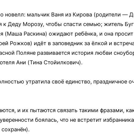
о новелл: мальчик Ваня из Кирова (родители — 
 к Деду Морозу, чтобы спасти семью; житель Бу
тя (Маша Раскина) ожидают ребёнка, и она просит
рей Рожков) идёт в заповедник за ёлкой и встреч
Красной Поляне развивается история любви сноубо
отеля Ани (Тина Стойилкович).
лностью утратила своё единство, праздничное о
ются, и их пытаются связать такими фразами, как
еуверенности боялась, что не встретит избранника
 сохранён).