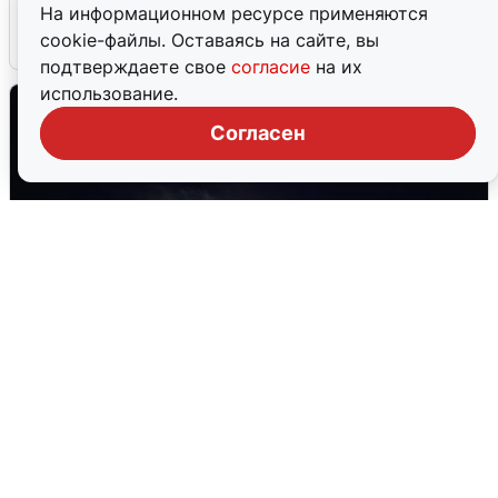
На информационном ресурсе применяются
cookie-файлы. Оставаясь на сайте, вы
5 августа
0
подтверждаете свое
согласие
на их
использование.
Согласен
Взрывы в Воронеже после сигнала
тревоги
5 августа
0