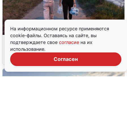
На информационном ресурсе применяются
cookie-файлы. Оставаясь на сайте, вы
Опубликована карта отключений
подтверждаете свое
согласие
на их
воды в Воронеже
использование.
6 августа
0
Согласен