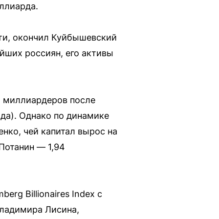
иллиарда.
ти, окончил Куйбышевский
ейших россиян, его активы
х миллиардеров после
да). Однако по динамике
енко, чей капитал вырос на
Потанин — 1,94
g Billionaires Index с
Владимира Лисина,