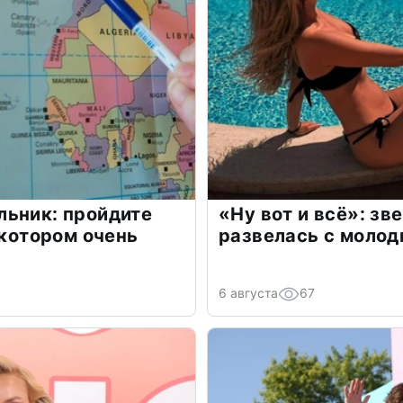
льник: пройдите
«Ну вот и всё»: з
 котором очень
развелась с моло
6 августа
67