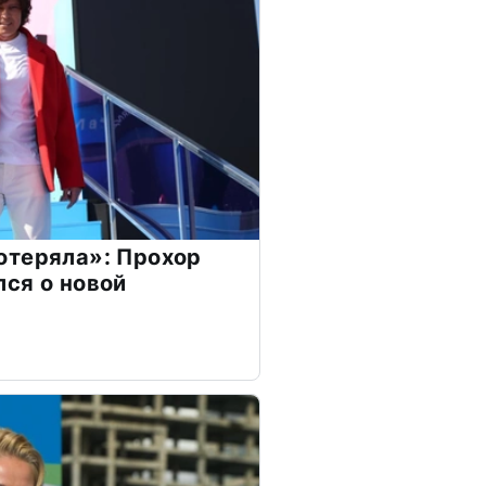
отеряла»: Прохор
ся о новой