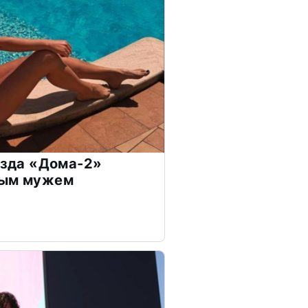
везда «Дома-2»
дым мужем