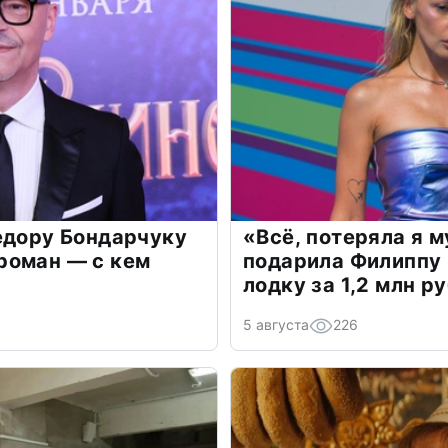
едору Бондарчуку
«Всё, потеряла я 
роман — с кем
подарила Филиппу
лодку за 1,2 млн р
5 августа
226