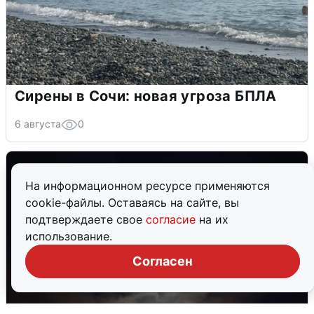
Сирены в Сочи: новая угроза БПЛА
6 августа
0
На информационном ресурсе применяются
cookie-файлы. Оставаясь на сайте, вы
подтверждаете свое
согласие
на их
использование.
Согласен