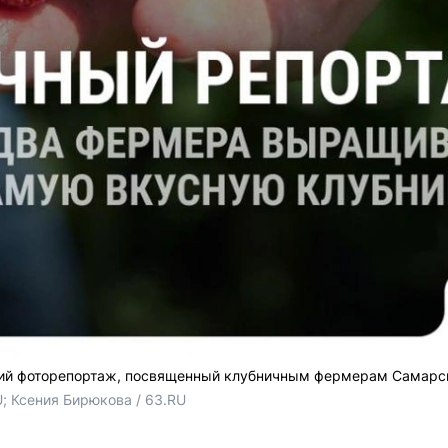
ший фоторепортаж, посвященный клубничным фермерам Самарск
; Ксения Бирюкова / 63.RU 