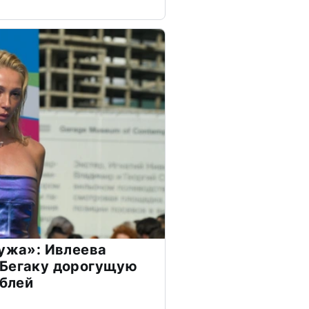
мужа»: Ивлеева
 Бегаку дорогущую
ублей