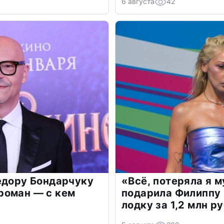
6 августа
42
едору Бондарчуку
«Всё, потеряла я 
роман — с кем
подарила Филиппу
лодку за 1,2 млн р