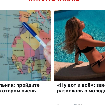
льник: пройдите
«Ну вот и всё»: з
 котором очень
развелась с моло