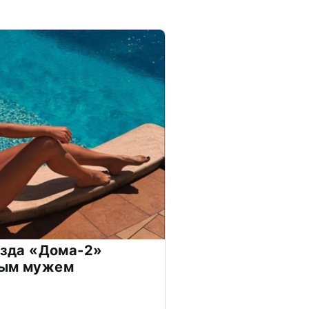
везда «Дома-2»
дым мужем