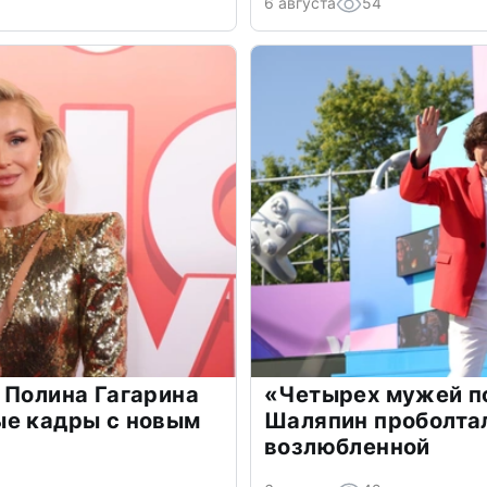
6 августа
54
 Полина Гагарина
«Четырех мужей п
ые кадры с новым
Шаляпин проболтал
возлюбленной