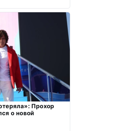
отеряла»: Прохор
ся о новой