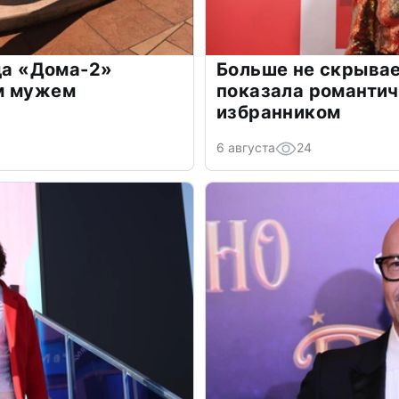
зда «Дома-2»
Больше не скрывае
м мужем
показала романти
избранником
6 августа
24