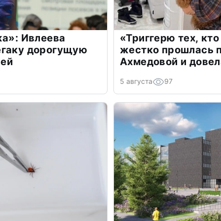
жа»: Ивлеева
«Триггерю тех, кто
егаку дорогущую
жестко прошлась п
лей
Ахмедовой и довел
5 августа
97