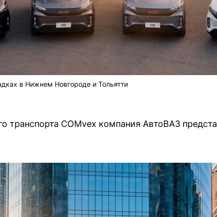
адках в Нижнем Новгороде и Тольятти
го транспорта COMvex компания АвтоВАЗ предст