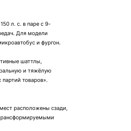
 л. с. в паре с 9-
редач. Для модели
икроавтобус и фургон.
ативные шаттлы,
тральную и тяжёлую
х партий товаров».
 мест расположены сзади,
 трансформируемыми