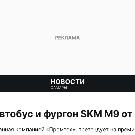
НОВОСТИ
САМАРЫ
втобус и фургон SKM M9 от
анная компанией «Промтех», претендует на пре