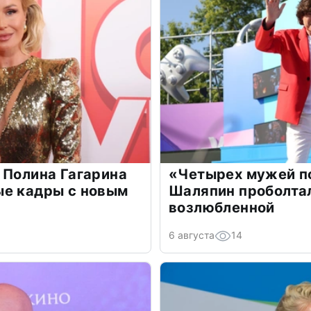
 Полина Гагарина
«Четырех мужей п
ые кадры с новым
Шаляпин проболтал
возлюбленной
6 августа
14