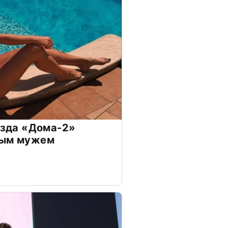
везда «Дома-2»
дым мужем