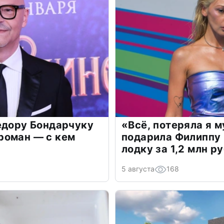
едору Бондарчуку
«Всё, потеряла я 
роман — с кем
подарила Филиппу
лодку за 1,2 млн р
5 августа
168