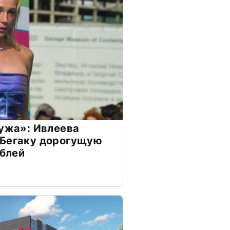
мужа»: Ивлеева
 Бегаку дорогущую
ублей