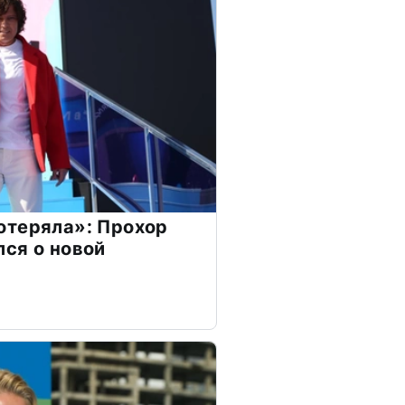
отеряла»: Прохор
ся о новой