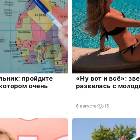
льник: пройдите
«Ну вот и всё»: з
 котором очень
развелась с моло
6 августа
15