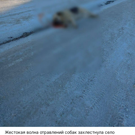
Жестокая волна отравлений собак захлестнула село